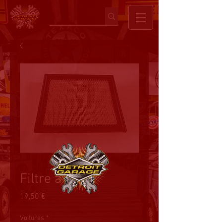
Filtre à air
Prix
19,50 €
Voitures
*