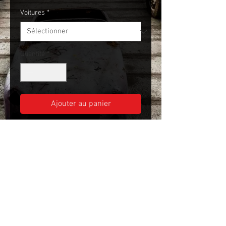
Voitures
*
Quantité
*
Ajouter au panier
Fitre bva FORD F600/F600 IPO
1980/1994
Detroit Garage
4 Route de Rochechouart
87200 Chaillac-sur-Vienne
Conditions d'utilisation
​