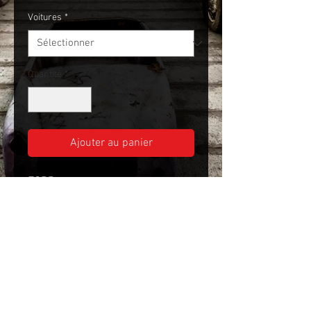
Voitures
*
Quantité
*
Ajouter au panier
FORD
LINCOLN
MERCURY
Detroit Garage
4 Route de Rochechouart
87200 Chaillac-sur-Vienne