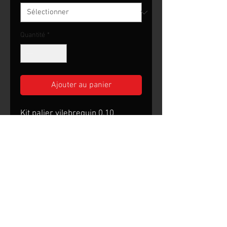
Quantité
*
Ajouter au panier
Kit palier vilebrequin 0.10
Buick 400 65/66 401 59/66
425 62/66
Detroit Garage
4 Route de Rochechouart
87200 Chaillac-sur-Vienne
Conditions d'utilisation
​
Politique de
Confidentialité