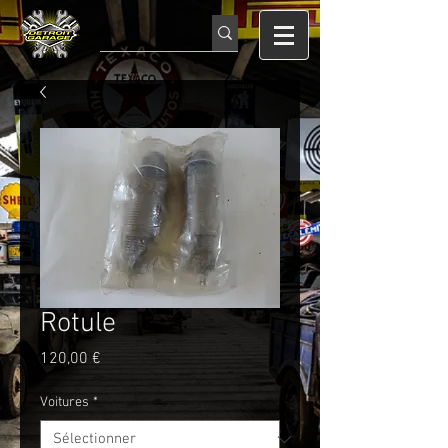
Rotule
Prix
120,00 €
Voitures
*